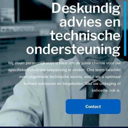
Deskundig
advies en
technische
ondersteuning
Wij staan persoonlijk voor u klaar om de juiste chemie voor uw
specifieke industriële toepassing te vinden. Ons team beschikt
over uitgebreide technische kennis, zodat we u optimaal
kunnen adviseren en begeleiden. Wat uw uitdaging of
behoefte ook is.
Contact